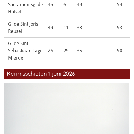
Sacramentsgilde
45
6
43
94
Hulsel
Gilde Sint Joris
49
11
33
93
Reusel
Gilde Sint
Sebastiaan Lage
26
29
35
90
Mierde
Kermisschieten 1 juni 2026