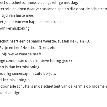
ert de schietcommissie een gezellige middag.
errein en doen daar verrassende spelen die door de schietcom
ltijd van harte mee.
et genot van een hapje en een drankje.
 van kermiskoning.
k schot heeft een bepaalde waarde, tussen de -3 en +3.
ijn en het 14e schot -3, etc. etc.
e pijl welke waarde heeft.
ge commissie de definitieve telling gedaan.
en is dan kermiskoning.
zellig samenzijn in Café Bo-Jo's.
el kermiskoningin.
oor alle schutters in de schiettent van de kermis op bloemen 
overhandigd.