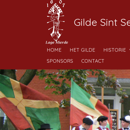
Ga
direct
Gilde Sint 
naar
de
hoofdinhoud
HOME
HET GILDE
HISTORIE
SPONSORS
CONTACT